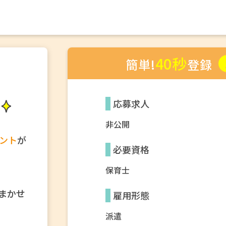
40秒
簡単!
登録
応募求人
非公開
ント
が
必要資格
保育士
まかせ
雇用形態
派遣