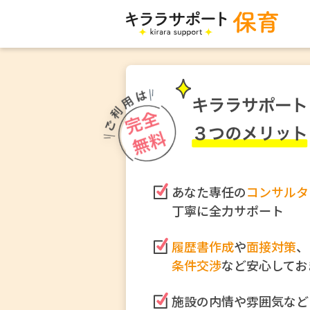
あなた専任の
コンサルタ
丁寧に全力サポート
履歴書作成
や
面接対策
、
条件交渉
など安心してお
施設の内情や雰囲気など