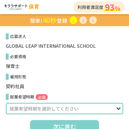
93
利用者満足度
40秒
簡単!
登録
1
2
3
応募求人
GLOBAL LEAP INTERNATIONAL SCHOOL
必要資格
保育士
雇用形態
契約社員
就業希望時期
必須
次に進む