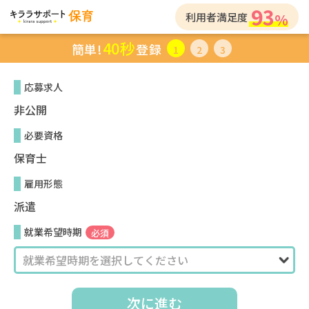
93
利用者満足度
40秒
簡単!
登録
1
2
3
応募求人
非公開
必要資格
保育士
雇用形態
派遣
就業希望時期
必須
次に進む