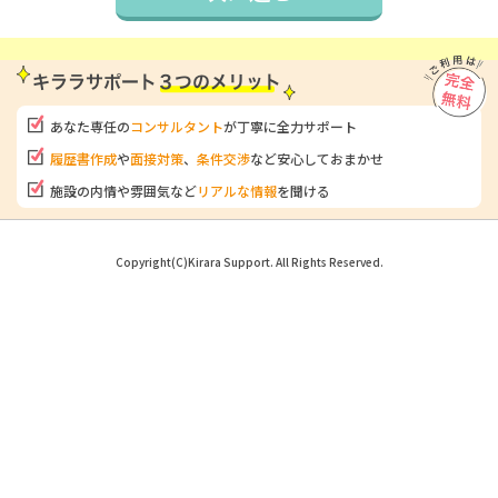
あなた専任の
コンサルタント
が
丁寧に全力サポート
履歴書作成
や
面接対策
、
条件交渉
など安心しておまかせ
施設の内情や雰囲気など
リアルな情報
を聞ける
Copyright(C)Kirara Support. All Rights Reserved.