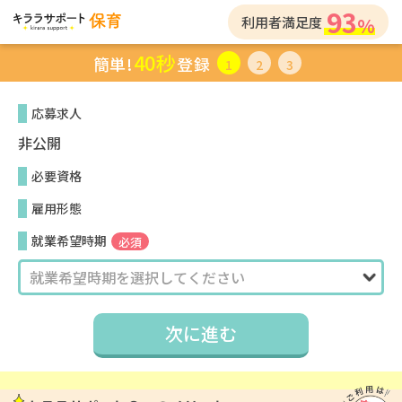
93
利用者満足度
40秒
簡単!
登録
1
2
3
応募求人
非公開
必要資格
雇用形態
就業希望時期
必須
次に進む