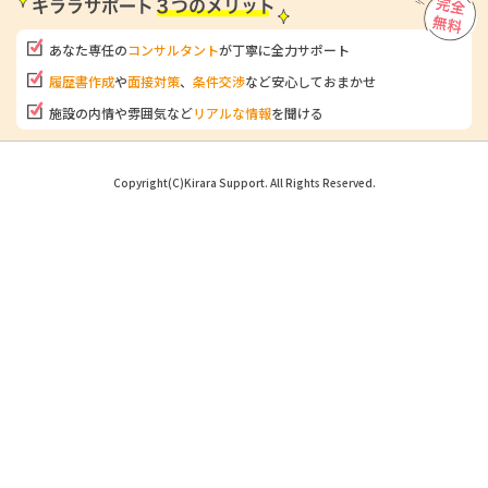
あなた専任の
コンサルタント
が
丁寧に全力サポート
履歴書作成
や
面接対策
、
条件交渉
など安心しておまかせ
施設の内情や雰囲気など
リアルな情報
を聞ける
Copyright(C)Kirara Support. All Rights Reserved.