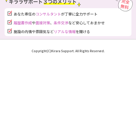
あなた専任の
コンサルタント
が
丁寧に全力サポート
履歴書作成
や
面接対策
、
条件交渉
など安心しておまかせ
施設の内情や雰囲気など
リアルな情報
を聞ける
Copyright(C)Kirara Support. All Rights Reserved.