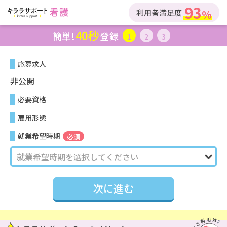
93
利用者満足度
40秒
簡単!
登録
1
2
3
応募求人
非公開
必要資格
雇用形態
就業希望時期
必須
次に進む