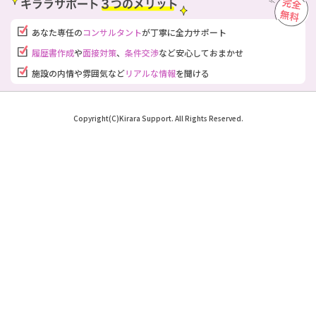
あなた専任の
コンサルタント
が
丁寧に全力サポート
履歴書作成
や
面接対策
、
条件交渉
など安心しておまかせ
施設の内情や雰囲気など
リアルな情報
を聞ける
Copyright(C)Kirara Support. All Rights Reserved.