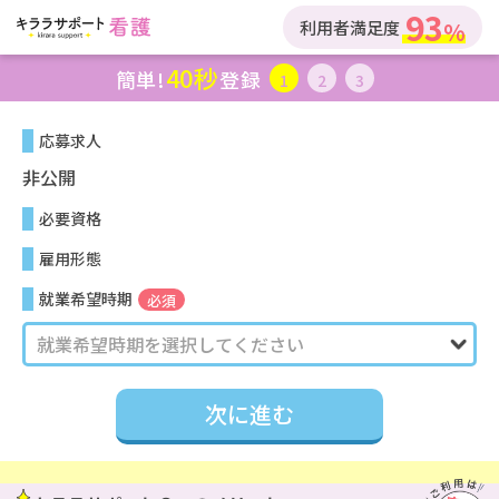
93
利用者満足度
40秒
簡単!
登録
1
2
3
応募求人
非公開
必要資格
雇用形態
就業希望時期
必須
次に進む