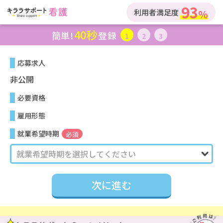
93
利用者満足度
40秒
簡単!
登録
1
2
3
応募求人
非公開
必要資格
雇用形態
就業希望時期
必須
次に進む