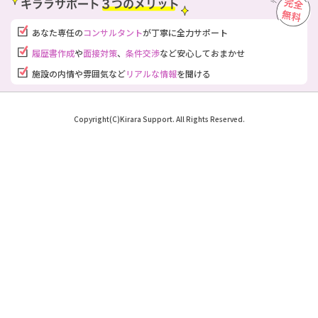
あなた専任の
コンサルタント
が
丁寧に全力サポート
履歴書作成
や
面接対策
、
条件交渉
など安心しておまかせ
施設の内情や雰囲気など
リアルな情報
を聞ける
Copyright(C)Kirara Support. All Rights Reserved.